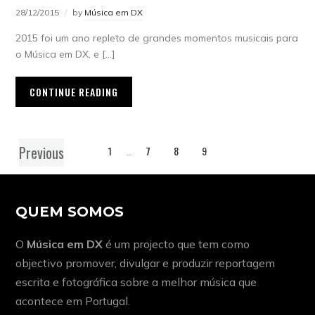
28/12/2015
by
Música em DX
2015 foi um ano repleto de grandes momentos musicais para
o Música em DX, e […]
CONTINUE READING
Previous
1
…
7
8
9
QUEM SOMOS
O
Música em DX
é um projecto que tem como
objectivo promover, divulgar e produzir reportagem
escrita e fotográfica sobre a melhor música que
acontece em Portugal.