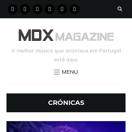
FACEBOOK
INSTAGRAM
YOUTUBE
X
PINTEREST
TUMBLR
A melhor música que acontece em Portugal
está aqui.
MENU
CRÓNICAS