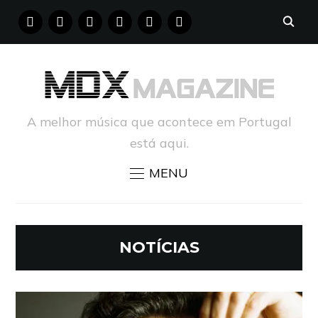
FACEBOOK
INSTAGRAM
YOUTUBE
X
PINTEREST
TUMBLR
A melhor música que acontece em Portugal
está aqui.
MENU
NOTÍCIAS