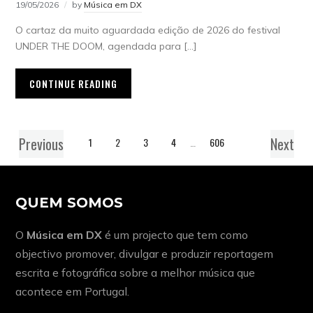
19/05/2026
by
Música em DX
O cartaz da muito aguardada edição de 2026 do festival
UNDER THE DOOM, agendada para […]
CONTINUE READING
Previous
Next
1
2
3
4
…
606
QUEM SOMOS
O
Música em DX
é um projecto que tem como
objectivo promover, divulgar e produzir reportagem
escrita e fotográfica sobre a melhor música que
acontece em Portugal.