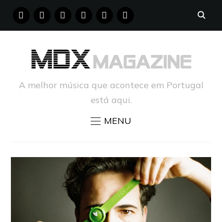
FACEBOOK
INSTAGRAM
YOUTUBE
X
PINTEREST
TUMBLR
A melhor música que acontece em Portugal
está aqui.
MENU