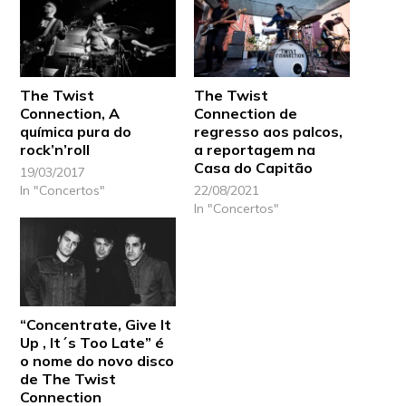
The Twist
The Twist
Connection, A
Connection de
química pura do
regresso aos palcos,
rock’n’roll
a reportagem na
Casa do Capitão
19/03/2017
In "Concertos"
22/08/2021
In "Concertos"
“Concentrate, Give It
Up , It´s Too Late” é
o nome do novo disco
de The Twist
Connection