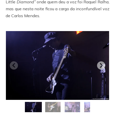
Little
Diamond”
onde quem deu a voz foi Raquel Ralha,
mas que nesta noite ficou a cargo da inconfundível voz
de Carlos Mendes.