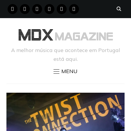
FACEBOOK
INSTAGRAM
YOUTUBE
X
PINTEREST
TUMBLR
A melhor música que acontece em Portugal
está aqui.
MENU