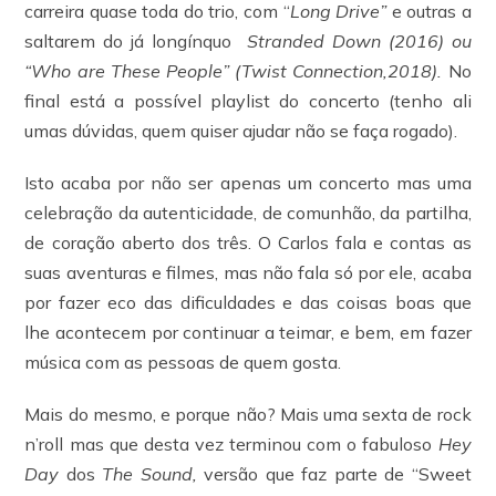
carreira quase toda do trio, com “
Long Drive”
e outras a
saltarem do já longínquo
Stranded Down (2016) ou
“Who are These People” (Twist Connection,2018).
No
final está a possível playlist do concerto (tenho ali
umas dúvidas, quem quiser ajudar não se faça rogado).
Isto acaba por não ser apenas um concerto mas uma
celebração da autenticidade, de comunhão, da partilha,
de coração aberto dos três. O Carlos fala e contas as
suas aventuras e filmes, mas não fala só por ele, acaba
por fazer eco das dificuldades e das coisas boas que
lhe acontecem por continuar a teimar, e bem, em fazer
música com as pessoas de quem gosta.
Mais do mesmo, e porque não? Mais uma sexta de rock
n’roll mas que desta vez terminou com o fabuloso
Hey
Day
dos
The Sound,
versão que faz parte de “Sweet