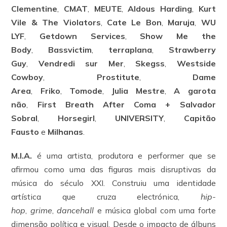
Clementine
,
CMAT
,
MEUTE
,
Aldous Harding
,
Kurt
Vile & The Violators
,
Cate Le Bon
,
Maruja
,
WU
LYF
,
Getdown Services
,
Show Me the
Body
,
Bassvictim
,
terraplana
,
Strawberry
Guy
,
Vendredi sur Mer
,
Skegss
,
Westside
Cowboy
,
Prostitute
,
Dame
Area
,
Friko
,
Tomode
,
Julia Mestre
,
A garota
não
,
First Breath After Coma + Salvador
Sobral
,
Horsegirl
,
UNIVERSITY
,
Capitão
Fausto
e
Milhanas
.
M.I.A.
é uma artista, produtora e performer que se
afirmou como uma das figuras mais disruptivas da
música do século XXI. Construiu uma identidade
artística que cruza electrónica,
hip-
hop
,
grime
,
dancehall
e música global com uma forte
dimensão política e visual. Desde o impacto de álbuns