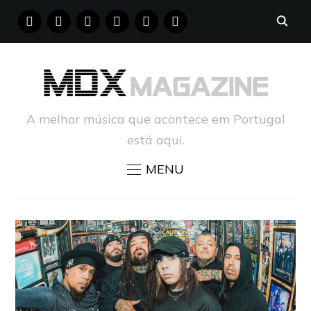
FACEBOOK
INSTAGRAM
YOUTUBE
X
PINTEREST
TUMBLR
A melhor música que acontece em Portugal
está aqui.
MENU