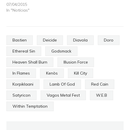
07/04/2015
In "Notícias"
Bastien
Deicide
Diavola
Doro
Ethereal Sin
Godsmack
Heaven Shall Burn
Illusion Force
In Flames
Kenòs
Kill City
Korpiklaani
Lamb Of God
Red Cain
Satyricon
Vagos Metal Fest
W.E.B
Within Temptation