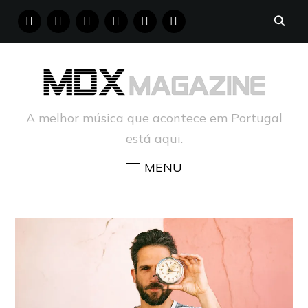
FACEBOOK
INSTAGRAM
YOUTUBE
X
PINTEREST
TUMBLR
A melhor música que acontece em Portugal
está aqui.
MENU