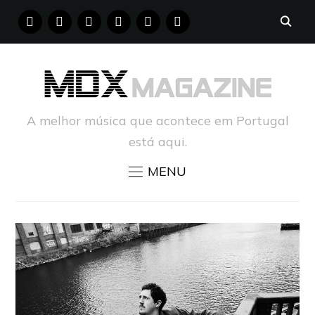
FACEBOOK
INSTAGRAM
YOUTUBE
X
PINTEREST
TUMBLR
A melhor música que acontece em Portugal
está aqui.
MENU