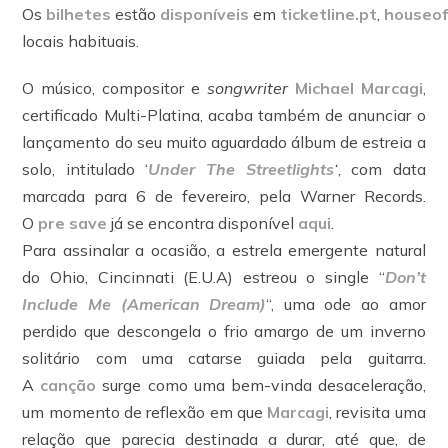
Os
bilhetes
estão
disponíveis
em
ticketline.pt
,
houseof
locais habituais.
O músico, compositor e
songwriter
Michael Marcagi
,
certificado Multi-Platina, acaba também de anunciar o
lançamento do seu muito aguardado álbum de estreia a
solo, intitulado ‘
Under The Streetlights
‘
, com data
marcada para 6 de fevereiro, pela Warner Records.
O
pre save
já se encontra disponível
aqui
.
Para assinalar a ocasião, a estrela emergente natural
do Ohio, Cincinnati (E.U.A) estreou o single “
Don’t
Include Me (American Dream)
“, uma ode ao amor
perdido que descongela o frio amargo de um inverno
solitário com uma catarse guiada pela guitarra.
A
canção
surge como uma bem-vinda desaceleração,
um momento de reflexão em que
Marcagi
, revisita uma
relação que parecia destinada a durar, até que, de