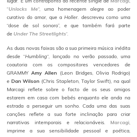
lugar.’ É um contraponto ao recente single de
Marcagi
,
“
Unlocks Me
“, uma homenagem alegre ao poder
curativo do amor, que a
Holler.
descreveu como uma
“dose de sol sonoro”, e que também fará parte
de
Under The Streetlights
‘
.
As duas novas faixas são a sua primeira música inédita
desde “
Humbling
“, lançado no verão passado, uma
coautoria com os compositores vencedores de
GRAMMY
Amy Allen
(Leon Bridges, Olivia Rodrigo)
e
Dan Wilson
(Chris Stapleton, Taylor Swift), na qual
Marcagi reflete sobre o facto de os seus amigos
estarem em casa com bebés enquanto ele anda na
estrada a perseguir um sonho. Cada uma das suas
canções reflete a sua forte inclinação para criar
narrativas intemporais e relacionáveis.
Marcagi
,
imprime a sua sensibilidade pessoal e poética,