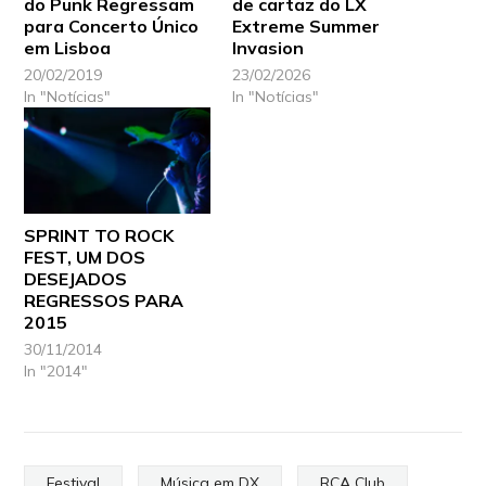
do Punk Regressam
de cartaz do LX
para Concerto Único
Extreme Summer
em Lisboa
Invasion
20/02/2019
23/02/2026
In "Notícias"
In "Notícias"
SPRINT TO ROCK
FEST, UM DOS
DESEJADOS
REGRESSOS PARA
2015
30/11/2014
In "2014"
Festival
Música em DX
RCA Club