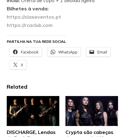
Inclui:
Oferta de copo + 1 bebida ligeira
Bilhetes à venda:
https://slaxeventos.pt
https://rcaclub.com
PARTILHA NA TUA REDE SOCIAL
Facebook
WhatsApp
Email
X
Related
DISCHARGE, Lendas
Crypta são cabeças