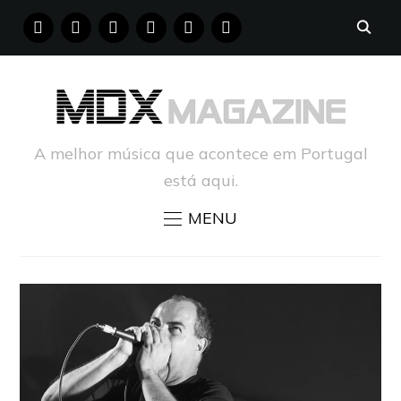
FACEBOOK
INSTAGRAM
YOUTUBE
X
PINTEREST
TUMBLR
A melhor música que acontece em Portugal
está aqui.
MENU