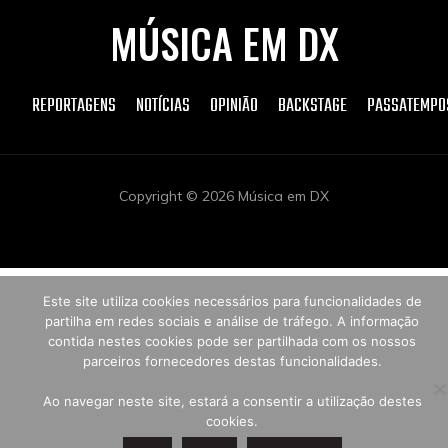
MÚSICA EM DX
REPORTAGENS
NOTÍCIAS
OPINIÃO
BACKSTAGE
PASSATEMPO
Copyright © 2026 Música em DX
Este site utiliza cookies necessários para funcionalidades de
partilha em redes sociais e análise de tráfego. A informação
contida nestes cookies pode ser partilhada com os nossos
parceiros fornecedores destas funcionalidades.
Ao navegar neste site, estará a consentir a utilização destes
cookies.