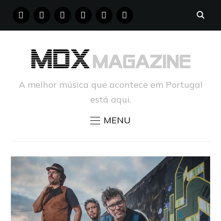
FACEBOOK
INSTAGRAM
YOUTUBE
X
PINTEREST
TUMBLR
A melhor música que acontece em Portugal
está aqui.
MENU