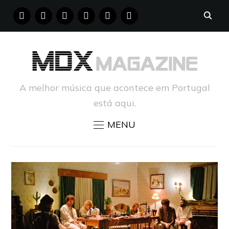
FACEBOOK
INSTAGRAM
YOUTUBE
X
PINTEREST
TUMBLR
A melhor música que acontece em Portugal
está aqui.
MENU