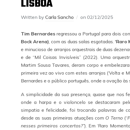
LISBOA
Written by
Carla Sancho
on
02/12/2025
Tim Bernardes
regressou a Portugal para dois c
Bock Arena)
, com as duas salas esgotadas.
‘Raro 
e minucioso de arranjos orquestrais de duas deze
e de “Mil Coisas Invisíveis” (2022). Uma orques
Martim Sousa Tavares, deram corpo e embelezara
primeira vez ao vivo com estes arranjos (‘Volta e M
Bernardes e o público português, onde a ovação às s
A simplicidade da sua presença, quase que nos fe
onde a harpa e o violoncelo se destacaram pel
simpatia e felicidade, foi trocando palavras de 
desde as suas primeiras atuações com
O Terno
(“
P
nesses primeiros concertos?”
). Em ‘Raro Momento 