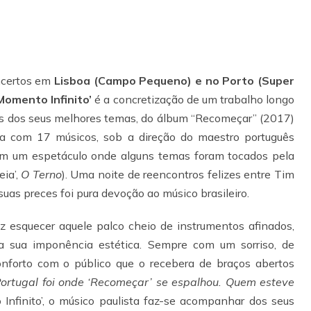
oncertos em
Lisboa (Campo Pequeno) e no Porto (Super
Momento Infinito’
é a concretização de um trabalho longo
nas dos seus melhores temas, do álbum “Recomeçar” (2017)
tra com 17 músicos, sob a direção do maestro português
m um espetáculo onde alguns temas foram tocados pela
eia’,
O Terno
). Uma noite de reencontros felizes entre Tim
uas preces foi pura devoção ao músico brasileiro.
z esquecer aquele palco cheio de instrumentos afinados,
a sua imponência estética. Sempre com um sorriso, de
conforto com o público que o recebera de braços abertos
ortugal foi onde ‘Recomeçar’ se espalhou. Quem esteve
Infinito’, o músico paulista faz-se acompanhar dos seus