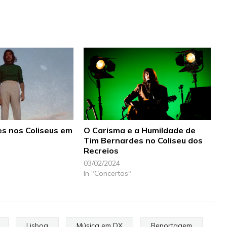
s nos Coliseus em
O Carisma e a Humildade de
Tim Bernardes no Coliseu dos
Recreios
03/02/2024
In "Concertos"
Lisboa
Música em DX
Reportagem