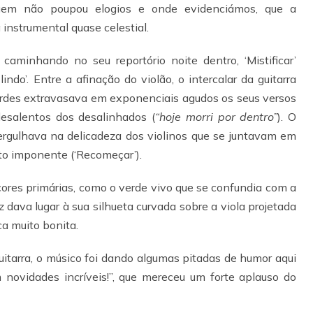
 quem não poupou elogios e onde evidenciámos, que a
instrumental quase celestial.
 caminhando no seu reportório noite dentro, ‘Mistificar’
 lindo’. Entre a afinação do violão, o intercalar da guitarra
ardes extravasava em exponenciais agudos os seus versos
esalentos dos desalinhados (
“hoje morri por dentro”
). O
ergulhava na delicadeza dos violinos que se juntavam em
to imponente (‘Recomeçar’).
res primárias, como o verde vivo que se confundia com a
 dava lugar à sua silhueta curvada sobre a viola projetada
a muito bonita.
uitarra, o músico foi dando algumas pitadas de humor aqui
m novidades incríveis!”, que mereceu um forte aplauso do