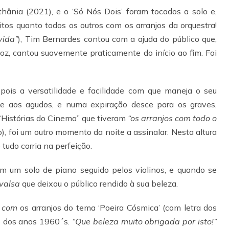
hânia (2021), e o ‘Só Nós Dois’ foram tocados a solo e,
feitos quanto todos os outros com os arranjos da orquestra!
vida”
), Tim Bernardes contou com a ajuda do público que,
z, cantou suavemente praticamente do início ao fim. Foi
pois a versatilidade e facilidade com que maneja o seu
e aos agudos, e numa expiração desce para os graves,
“Histórias do Cinema” que tiveram
“os arranjos com todo o
, foi um outro momento da noite a assinalar. Nesta altura
tudo corria na perfeição.
om um solo de piano seguido pelos violinos, e quando se
valsa
que deixou o público rendido à sua beleza.
” com
os arranjos do tema ‘Poeira Cósmica’ (com letra dos
 dos anos 1960´s.
“Que beleza muito obrigada por isto!”