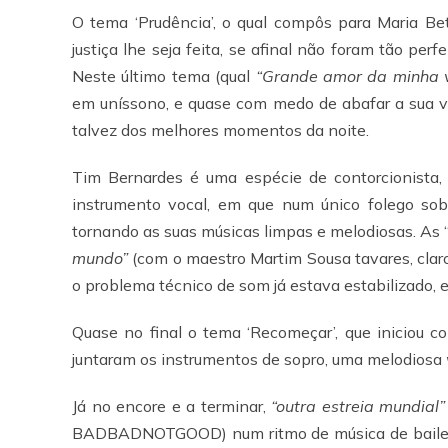
O tema ‘Prudência’, o qual compôs para Maria Bet
justiça lhe seja feita, se afinal não foram tão per
Neste último tema (qual
“Grande amor da minha 
em uníssono, e quase com medo de abafar a sua vo
talvez dos melhores momentos da noite.
Tim Bernardes é uma espécie de contorcionista, 
instrumento vocal, em que num único folego sob
tornando as suas músicas limpas e melodiosas. As 
mundo”
(com o maestro Martim Sousa tavares, claro)
o problema técnico de som já estava estabilizado, e 
Quase no final o tema ‘Recomeçar’, que iniciou c
juntaram os instrumentos de sopro, uma melodiosa
Já no encore e a terminar,
“outra estreia mundial
BADBADNOTGOOD) num ritmo de música de baile