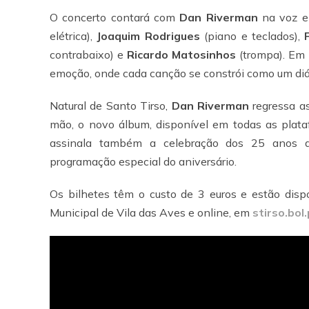
O concerto contará com
Dan Riverman
na voz e 
elétrica),
Joaquim Rodrigues
(piano e teclados),
contrabaixo) e
Ricardo Matosinhos
(trompa). Em 
emoção, onde cada canção se constrói como um diá
Natural de Santo Tirso,
Dan Riverman
regressa as
mão, o novo álbum, disponível em todas as plataf
assinala também a celebração dos 25 anos da
programação especial do aniversário.
Os bilhetes têm o custo de 3 euros e estão dispo
Municipal de Vila das Aves e online, em
stirso.bol