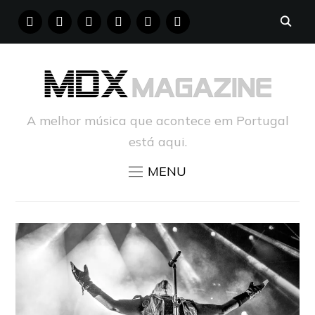
FACEBOOK
INSTAGRAM
YOUTUBE
X
PINTEREST
TUMBLR
A melhor música que acontece em Portugal
está aqui.
MENU