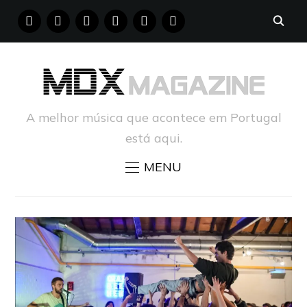
FACEBOOK
INSTAGRAM
YOUTUBE
X
PINTEREST
TUMBLR
A melhor música que acontece em Portugal
está aqui.
MENU