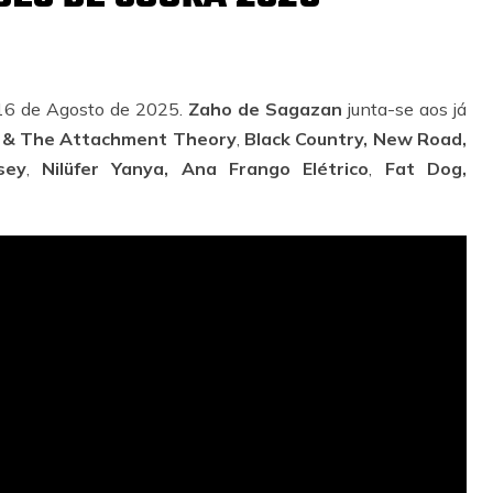
 16 de Agosto de 2025.
Zaho de Sagazan
junta-se aos já
 & The Attachment Theory
,
Black Country, New Road,
sey
,
Nilüfer Yanya,
Ana Frango Elétrico
,
Fat Dog,