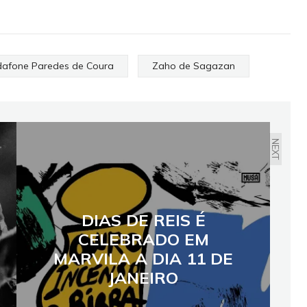
afone Paredes de Coura
Zaho de Sagazan
NEXT
DIAS DE REIS É
CELEBRADO EM
MARVILA A DIA 11 DE
JANEIRO