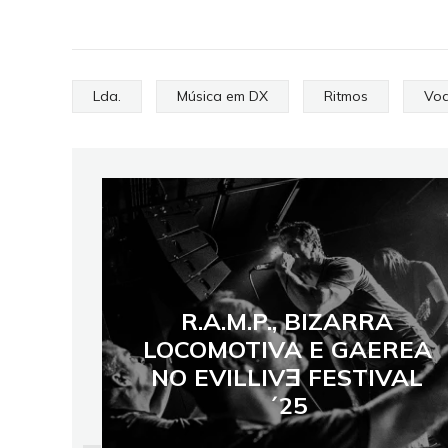
Lda.
Música em DX
Ritmos
Vod
R.A.M.P., BIZARRA
LOCOMOTIVA E GAEREA
NO EVILLIVƎ FESTIVAL
´25