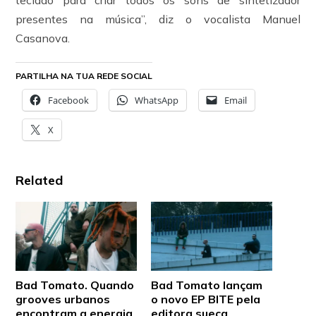
teclado para criar todos os sons de sintetizador
presentes na música”, diz o vocalista Manuel
Casanova.
PARTILHA NA TUA REDE SOCIAL
Facebook
WhatsApp
Email
X
Related
Bad Tomato. Quando
Bad Tomato lançam
grooves urbanos
o novo EP BITE pela
encontram a energia
editora sueca