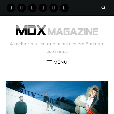
FACEBOOK
INSTAGRAM
YOUTUBE
X
PINTEREST
TUMBLR
A melhor música que acontece em Portugal
está aqui.
MENU