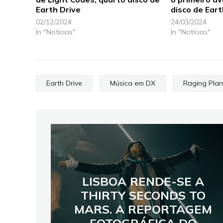
Earth Drive
disco de Eart
02/12/2024
24/03/2024
In "Notícias"
In "Notícias"
Earth Drive
Música em DX
Raging Plan
LISBOA RENDE-SE A
THIRTY SECONDS TO
MARS. A REPORTAGEM
FOTOGRÁFICA DO