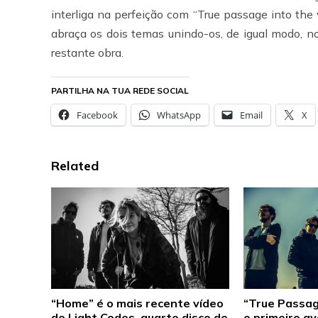
interliga na perfeição com “True passage into the 
abraça os dois temas unindo-os, de igual modo, n
restante obra.
PARTILHA NA TUA REDE SOCIAL
Facebook
WhatsApp
Email
X
Related
“Home” é o mais recente vídeo
“True Passag
de Light Codes, quarto disco de
o primeiro a