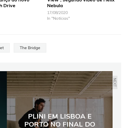
h Drive
Nebula
17/08/2020
In "Notícias"
et
The Bridge
NEXT
PLINI EM LISBOA E
PORTO NO FINAL DO