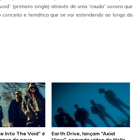
void” (primeiro single) através de uma “cauda” sonora que
o conceito e temática que se vai estendendo ao longo da
e Into The Void” é
Earth Drive, lançam “Axial
vanço do novo
View”, segundo vídeo de Helix