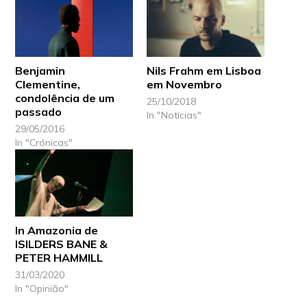
Benjamin
Nils Frahm em Lisboa
Clementine,
em Novembro
condolência de um
25/10/2018
passado
In "Notícias"
29/05/2016
In "Crónicas"
In Amazonia de
ISILDERS BANE &
PETER HAMMILL
31/03/2020
In "Opinião"