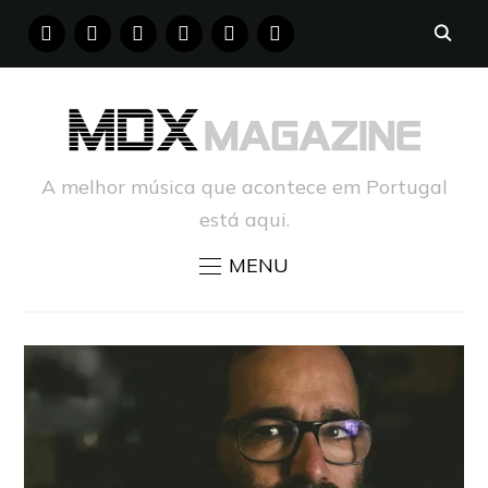
FACEBOOK
INSTAGRAM
YOUTUBE
X
PINTEREST
TUMBLR
A melhor música que acontece em Portugal
está aqui.
MENU