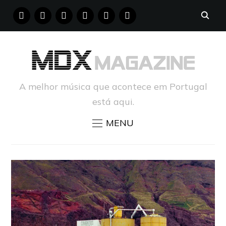
FACEBOOK
INSTAGRAM
YOUTUBE
X
PINTEREST
TUMBLR
A melhor música que acontece em Portugal
está aqui.
MENU