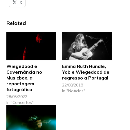
X
Related
Wiegedood e
Emma Ruth Rundle,
Cavernância no
Yob e Wiegedood de
Musicbox, a
regresso a Portugal
reportagem
22/08/2018
fotográfica
In "Notícias"
28/05/2022
In "Concertos"