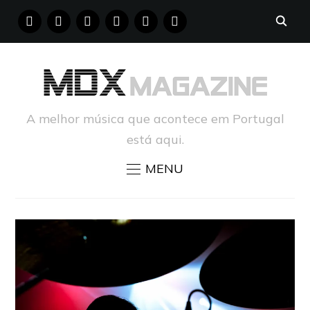
FACEBOOK
INSTAGRAM
YOUTUBE
X
PINTEREST
TUMBLR
A melhor música que acontece em Portugal
está aqui.
MENU