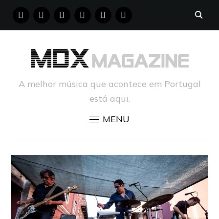
FACEBOOK
INSTAGRAM
YOUTUBE
X
PINTEREST
TUMBLR
A melhor música que acontece em Portugal
está aqui.
MENU