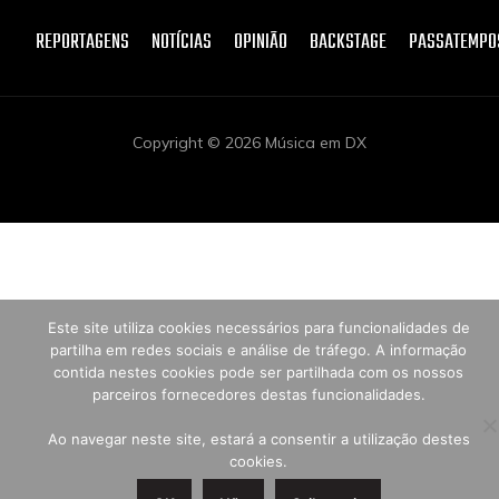
REPORTAGENS
NOTÍCIAS
OPINIÃO
BACKSTAGE
PASSATEMPO
Copyright © 2026 Música em DX
Este site utiliza cookies necessários para funcionalidades de
partilha em redes sociais e análise de tráfego. A informação
contida nestes cookies pode ser partilhada com os nossos
parceiros fornecedores destas funcionalidades.
Ao navegar neste site, estará a consentir a utilização destes
cookies.