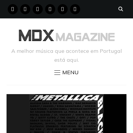
FACEBOOK
INSTAGRAM
YOUTUBE
X
PINTEREST
TUMBLR
A melhor música que acontece em Portugal
está aqui.
MENU