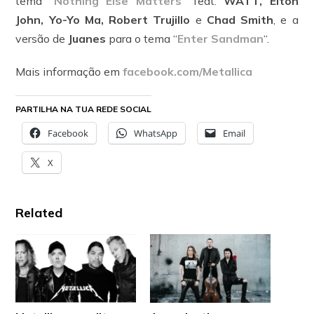
tema “
Nothing Else Matters
” feat.
WATT, Elton
John, Yo-Yo Ma, Robert Trujillo
e
Chad Smith
, e a
versão de
Juanes
para o tema “
Enter Sandman
“.
Mais informação em
facebook.com/Metallica
PARTILHA NA TUA REDE SOCIAL
Facebook
WhatsApp
Email
X
Related