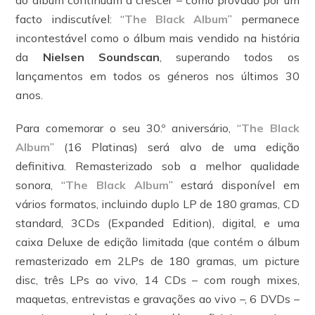
do álbum continuam a crescer – como provado por um
facto indiscutível: “
The Black Album
” permanece
incontestável como o álbum mais vendido na história
da
Nielsen Soundscan
, superando todos os
lançamentos em todos os géneros nos últimos 30
anos.
Para comemorar o seu 30.º aniversário, “
The Black
Album
” (16 Platinas) será alvo de uma edição
definitiva. Remasterizado sob a melhor qualidade
sonora, “
The Black Album
” estará disponível em
vários formatos, incluindo duplo LP de 180 gramas, CD
standard, 3CDs (Expanded Edition), digital, e uma
caixa Deluxe de edição limitada (que contém o álbum
remasterizado em 2LPs de 180 gramas, um picture
disc, três LPs ao vivo, 14 CDs – com rough mixes,
maquetas, entrevistas e gravações ao vivo –, 6 DVDs –