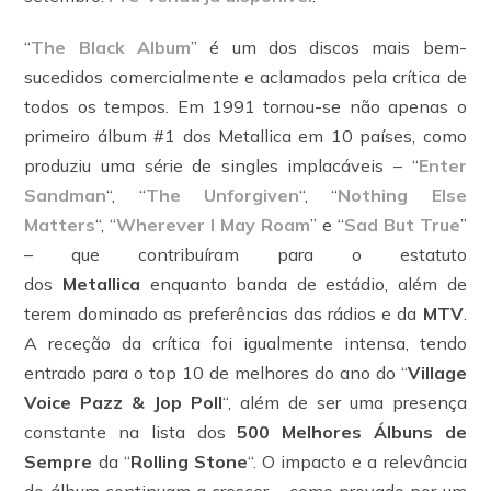
“
The Black Album
” é um dos discos mais bem-
sucedidos comercialmente e aclamados pela crítica de
todos os tempos. Em 1991 tornou-se não apenas o
primeiro álbum #1 dos Metallica em 10 países, como
produziu uma série de singles implacáveis – “
Enter
Sandman
“, “
The Unforgiven
“, “
Nothing Else
Matters
“, “
Wherever I May Roam
” e “
Sad But True
”
– que contribuíram para o estatuto
dos
Metallica
enquanto banda de estádio, além de
terem dominado as preferências das rádios e da
MTV
.
A receção da crítica foi igualmente intensa, tendo
entrado para o top 10 de melhores do ano do “
Village
Voice Pazz & Jop Poll
“, além de ser uma presença
constante na lista dos
500 Melhores Álbuns de
Sempre
da “
Rolling Stone
“. O impacto e a relevância