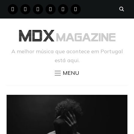
FACEBOOK
INSTAGRAM
YOUTUBE
X
PINTEREST
TUMBLR
A melhor música que acontece em Portugal
está aqui.
MENU