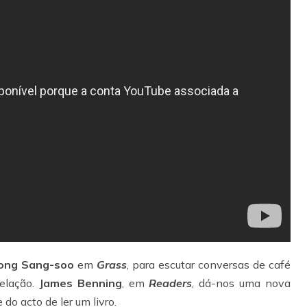
ong Sang-soo
em
Grass
, para escutar conversas de café
elação.
James Benning
, em
Readers
, dá-nos uma nova
 do acto de ler um livro.