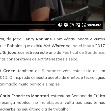
oan
, de
Jack Henry Robbins
. Com várias longas e curtas
don e Robbins que exibiu
Hot Winter
no
IndieLisboa
2017
with Joan
, que estreou este ano do
Festival de Sundance
.
ias conspirativas de extraterrestres e sexo.
t Green
: também de
Sundance
vem esta curta de um
011. O inspirado cineasta adepto de efeitos e tecnologias
e animação muito bonito e simples.
Carlo Francisco Manatad
, estreou na Semana da Crítica
 presença habitual no
IndieLisboa
, volta aos seus temas
Jodilerks
no seu último dia de trabalho.