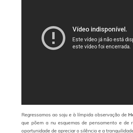
Regressamos ao soju e à límpida observação de
H
que põem a nu esquemas de pensamento e de r
oportunidade de apreciar o silêncio e a tranquilidade