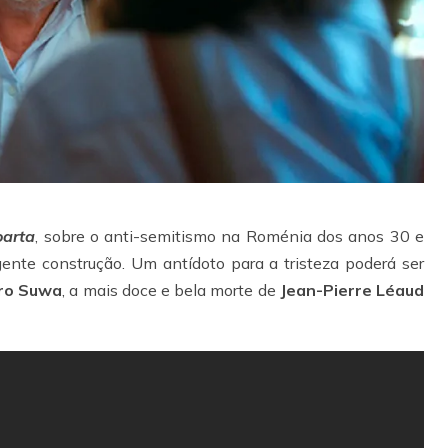
oarta
, sobre o anti-semitismo na Roménia dos anos 30 e
gente construção. Um antídoto para a tristeza poderá ser
ro Suwa
, a mais doce e bela morte de
Jean-Pierre Léaud