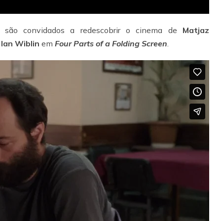
s são convidados a redescobrir o cinema de
Matjaz
e
Ian Wiblin
em
Four Parts of a Folding Screen
.