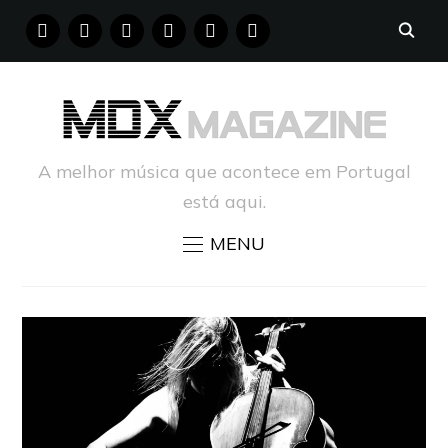
FACEBOOK
INSTAGRAM
YOUTUBE
X
PINTEREST
TUMBLR
A melhor música que acontece em Portugal
está aqui.
MENU