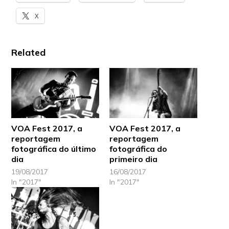
X
Related
VOA Fest 2017, a
VOA Fest 2017, a
reportagem
reportagem
fotográfica do último
fotográfica do
dia
primeiro dia
19/08/2017
16/08/2017
In "2017"
In "2017"