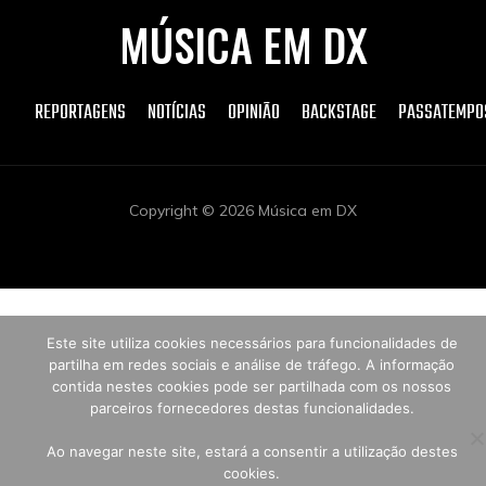
MÚSICA EM DX
REPORTAGENS
NOTÍCIAS
OPINIÃO
BACKSTAGE
PASSATEMPO
Copyright © 2026 Música em DX
Este site utiliza cookies necessários para funcionalidades de
partilha em redes sociais e análise de tráfego. A informação
contida nestes cookies pode ser partilhada com os nossos
parceiros fornecedores destas funcionalidades.
Ao navegar neste site, estará a consentir a utilização destes
cookies.