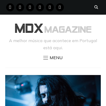
FACEBOOK
INSTAGRAM
YOUTUBE
X
PINTEREST
TUMBLR
A melhor música que acontece em Portugal
está aqui.
MENU