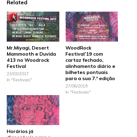
Related
Mr.Miyagi, Desert
WoodRock
Mammooth e Duvida
Festival’19 com
413 no Woodrock
cartaz fechado,
Festival
alinhamento diário e
bilhetes pontuais
23/03/2017
para a sua 7.ª edição
In "Festivais"
27/06/2019
In "Festivais"
Horários já