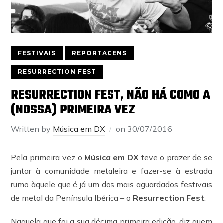
FESTIVAIS
REPORTAGENS
RESURRECTION FEST
RESURRECTION FEST, NÃO HÁ COMO A
(NOSSA) PRIMEIRA VEZ
Written by
Música em DX
on
30/07/2016
Pela primeira vez o
Música em DX
teve o prazer de se
juntar à comunidade metaleira e fazer-se à estrada
rumo àquele que é já um dos mais aguardados festivais
de metal da Península Ibérica – o
Resurrection Fest
.
Naquela que foi a sua décima primeira edição, diz quem