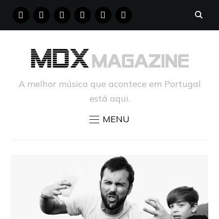
FACEBOOK
INSTAGRAM
YOUTUBE
X
PINTEREST
TUMBLR
A melhor música que acontece em Portugal
está aqui.
MENU