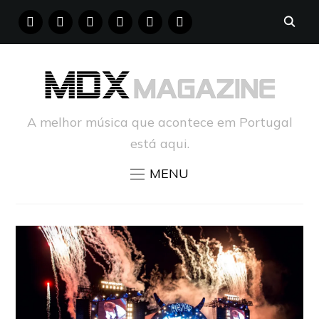
FACEBOOK
INSTAGRAM
YOUTUBE
X
PINTEREST
TUMBLR
A melhor música que acontece em Portugal
está aqui.
MENU