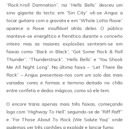
“Rock’n’roll Damnation”; na “Hells Bells” desceu um
sino gigante do tecto; em “Sin City” vê-se Angus a
tocar guitarra com a gravata e em “Whole Lotta Rosie”
aparece a Rosie insuflável atrás deles. O público
manteve-se energético e frenético durante o concerto
inteiro mas as maiores explosões sentiram-se em
faixas como “Back in Black”, “Got Some Rock & Roll
Thunder”, “Thunderstruck”, “Hells Bells” e “You Shook
Me All Night Long”. Na última faixa – “Let There Be
Rock” – Angus presenteia-nos com um solo das mais
variadas cores e formas e termina deitado no chão
entre confetis e dedos mágicos, como só ele tem.
O
encore
traria apenas mais três faixas, começando
logo com “Highway To Hell”, seguindo-se de “Riff Raff”
e “For Those About To Rock (We Salute You)” onde
pudemos ver três canhões a explodir e lançar fumo.