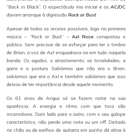
“Back in Black”. O espectáculo iria iniciar e os
AC/DC
davam arranque à digressão
Rock or Bust
.
Apesar de todos os receios possíveis, logo na primeira
música – “Rock or Bust” –
Axl Rose
conquistou o
público. Sem precisar de se esforçar para ter o timbre
de Brian, a voz de Axl enquadrava-se em tudo naquela
banda. Os agudos, o arrastamento, as tonalidades, a
garra e a postura. Sabíamos que não era o Brian,
sabíamos que era o Axl e também sabíamos que isso
deixou de ter importância desde aquele momento.
Os 61 anos de Angus só se fazem notar na sua
aparência. A energia e ritmo com que toca são
incansáveis. Dum lado para o outro, com o seu galope
característico, não perde uma nota ou um
riff
. Deitado
no chão ou de joelhos de guitarra em punho dá alma à