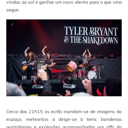
vindas ao sol e ganhar um novo alento para o que viria
seguir.
Cerca das 21h15 os ecrãs inundam-se de imagens do
espaço, meteoritos a dirigir-se à terra, bandeiras
australianas e explosões acompanhadas por
riffs
da