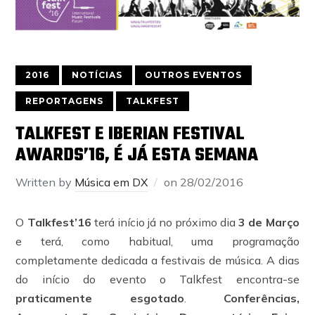
2016
NOTÍCIAS
OUTROS EVENTOS
REPORTAGENS
TALKFEST
TALKFEST E IBERIAN FESTIVAL
AWARDS’16, É JÁ ESTA SEMANA
Written by
Música em DX
on
28/02/2016
O
Talkfest’16
terá início já no próximo dia
3 de Março
e terá, como habitual, uma programação
completamente dedicada a festivais de música. A dias
do início do evento o Talkfest encontra-se
praticamente esgotado
.
Conferências,