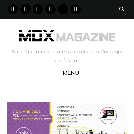
FACEBOOK
INSTAGRAM
YOUTUBE
X
PINTEREST
TUMBLR
A melhor música que acontece em Portugal
está aqui.
MENU