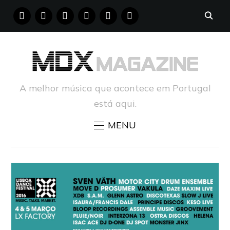
FACEBOOK
INSTAGRAM
YOUTUBE
X
PINTEREST
TUMBLR
A melhor música que acontece em Portugal
está aqui.
MENU