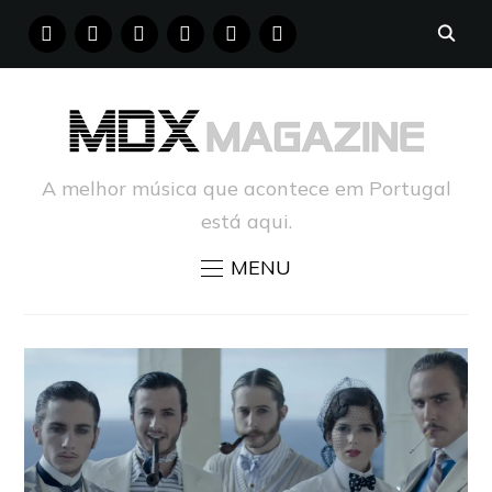
FACEBOOK
INSTAGRAM
YOUTUBE
X
PINTEREST
TUMBLR
A melhor música que acontece em Portugal
está aqui.
MENU