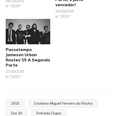
06/10/2015
vencedor!
In "2015"
31/10/2015
In "2015"
Passatempo
Jameson Urban
Routes’15 A Segunda
Parte
27/10/2015
In "2015"
2015
Cristiano Miguel Ferreira da Rocha
Dia 30
Entrada Dupla