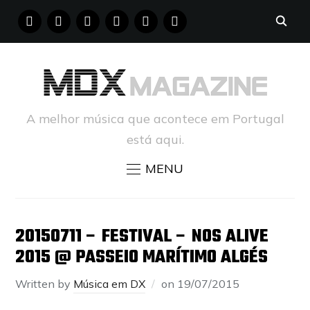
FACEBOOK
INSTAGRAM
YOUTUBE
X
PINTEREST
TUMBLR
A melhor música que acontece em Portugal
está aqui.
MENU
20150711 – FESTIVAL – NOS ALIVE
2015 @ PASSEIO MARÍTIMO ALGÉS
Written by
Música em DX
on
19/07/2015