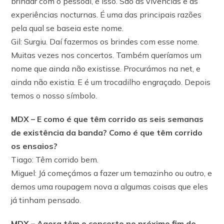
brindar com o pessoal, é isso. São as vivências e as
experiências nocturnas. É uma das principais razões
pela qual se baseia este nome.
Gil: Surgiu. Daí fazermos os brindes com esse nome.
Muitas vezes nos concertos. Também queríamos um
nome que ainda não existisse. Procurámos na net, e
ainda não existia. E é um trocadilho engraçado. Depois
temos o nosso símbolo.
MDX – E como é que têm corrido as seis semanas
de existência da banda? Como é que têm corrido
os ensaios?
Tiago: Têm corrido bem.
Miguel: Já começámos a fazer um temazinho ou outro, e
demos uma roupagem nova a algumas coisas que eles
já tinham pensado.
MDX – Agora têm o concerto no próximo fim de