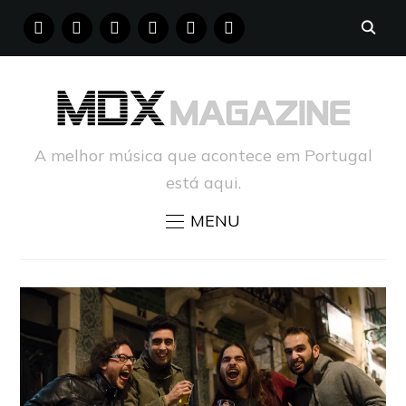
FACEBOOK
INSTAGRAM
YOUTUBE
X
PINTEREST
TUMBLR
A melhor música que acontece em Portugal
está aqui.
MENU