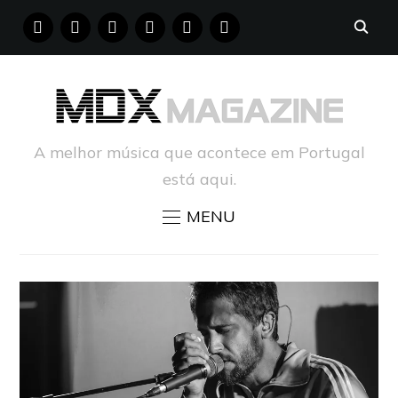
FACEBOOK
INSTAGRAM
YOUTUBE
X
PINTEREST
TUMBLR
A melhor música que acontece em Portugal
está aqui.
MENU