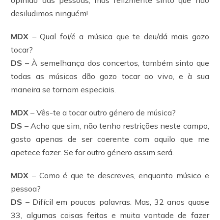
opinião das pessoas, mas felizmente sinto que não
desiludimos ninguém!
MDX
– Qual foi/é a música que te deu/dá mais gozo
tocar?
DS
– À semelhança dos concertos, também sinto que
todas as músicas dão gozo tocar ao vivo, e à sua
maneira se tornam especiais.
MDX
– Vês-te a tocar outro género de música?
DS
– Acho que sim, não tenho restrições neste campo,
gosto apenas de ser coerente com aquilo que me
apetece fazer. Se for outro género assim será.
MDX
– Como é que te descreves, enquanto músico e
pessoa?
DS
– Difícil em poucas palavras. Mas, 32 anos quase
33, algumas coisas feitas e muita vontade de fazer