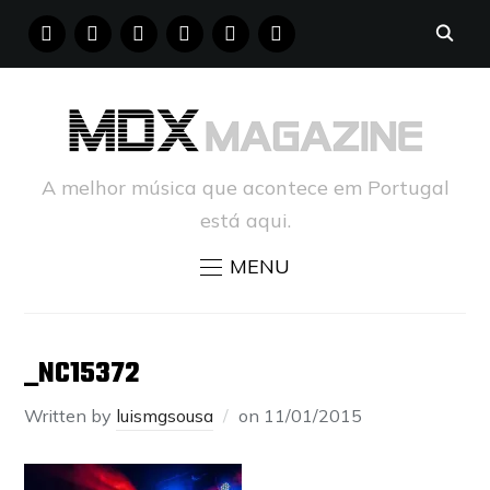
FACEBOOK
INSTAGRAM
YOUTUBE
X
PINTEREST
TUMBLR
A melhor música que acontece em Portugal
está aqui.
MENU
_NC15372
Written by
luismgsousa
on
11/01/2015