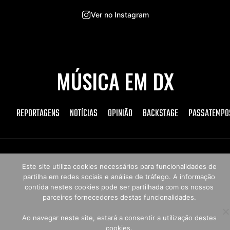
Ver no Instagram
MÚSICA EM DX
REPORTAGENS
NOTÍCIAS
OPINIÃO
BACKSTAGE
PASSATEMPO
Copyright © 2026 Música em DX
Este site utiliza cookies necessários para funcionalidades de
partilha em redes sociais e análise de tráfego. A informação
contida nestes cookies pode ser partilhada com os nossos
parceiros fornecedores destas funcionalidades.
Ao navegar neste site, estará a consentir a utilização destes
cookies.