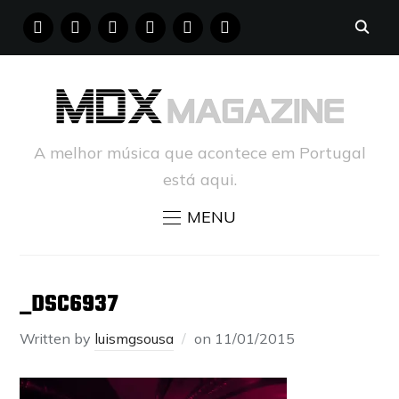
FACEBOOK
INSTAGRAM
YOUTUBE
X
PINTEREST
TUMBLR
A melhor música que acontece em Portugal
está aqui.
MENU
_DSC6937
Written by
luismgsousa
on
11/01/2015