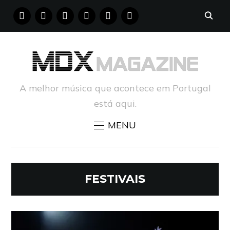
FACEBOOK
INSTAGRAM
YOUTUBE
X
PINTEREST
TUMBLR
A melhor música que acontece em Portugal
está aqui.
MENU
FESTIVAIS