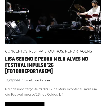
CONCERTOS
,
FESTIVAIS
,
OUTROS
,
REPORTAGENS
LISA SERENO E PEDRO MELO ALVES NO
FESTIVAL IMPULSO’26
[FOTORREPORTAGEM]
17/05/2026
by
Iolanda Pereira
Na passada terça-feira dia 12 de Maio aconteceu mais um
dia Festival Impulso’26 nas Caldas […]