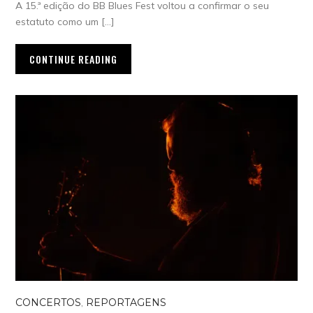
A 15.ª edição do BB Blues Fest voltou a confirmar o seu
estatuto como um […]
CONTINUE READING
CONCERTOS
,
REPORTAGENS