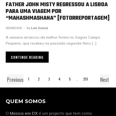
FATHER JOHN MISTY REGRESSOU A LISBOA
PARA UMA VIAGEM POR
“MAHASHMASHANA” [FOTORREPORTAGEM]
05/06/2026
by
Luis Sousa
A semana arrancou da melhor forma no Sagres Campo
Pequeno, que recebeu na passada segunda-feira […]
CONTINUE READING
Previous
Next
1
2
3
4
5
…
251
QUEM SOMOS
O
Música em DX
é um projecto que tem como