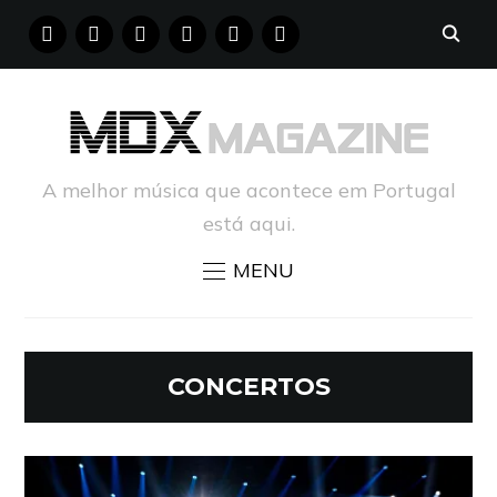
FACEBOOK
INSTAGRAM
YOUTUBE
X
PINTEREST
TUMBLR
A melhor música que acontece em Portugal
está aqui.
MENU
CONCERTOS