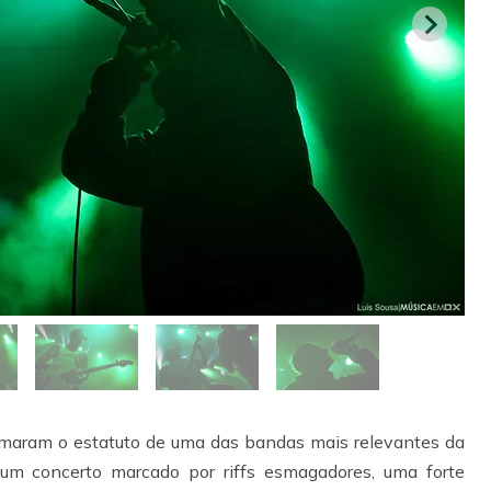
maram o estatuto de uma das bandas mais relevantes da
um concerto marcado por riffs esmagadores, uma forte