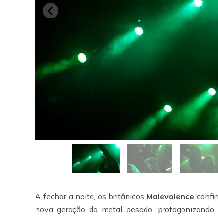
A fechar a noite, os britânicos
Malevolence
confir
nova geração do metal pesado, protagonizando 