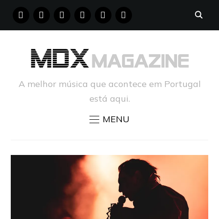
FACEBOOK
INSTAGRAM
YOUTUBE
X
PINTEREST
TUMBLR
A melhor música que acontece em Portugal
está aqui.
MENU